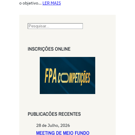
o objetivo…
LER MAIS
S
e
a
r
INSCRIÇŌES ONLINE
c
h
PUBLICACŌES RECENTES
28 de Julho, 2026
MEETING DE MEIO FUNDO