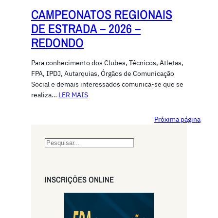
CAMPEONATOS REGIONAIS
DE ESTRADA – 2026 –
REDONDO
Para conhecimento dos Clubes, Técnicos, Atletas,
FPA, IPDJ, Autarquias, Órgãos de Comunicação
Social e demais interessados comunica-se que se
realiza…
LER MAIS
Próxima página
S
e
a
r
INSCRIÇŌES ONLINE
c
h